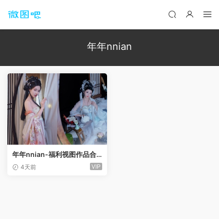
年年nnian
年年nnian-福利视图作品合
集[212套]
VIP
4天前