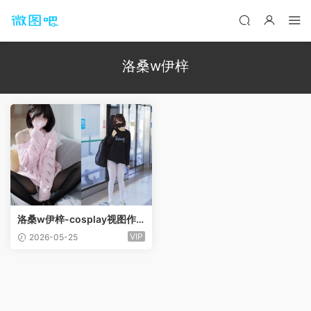
洛桑w伊梓
洛桑w伊梓-cosplay视图作
品合集[23套]
VIP
2026-05-25