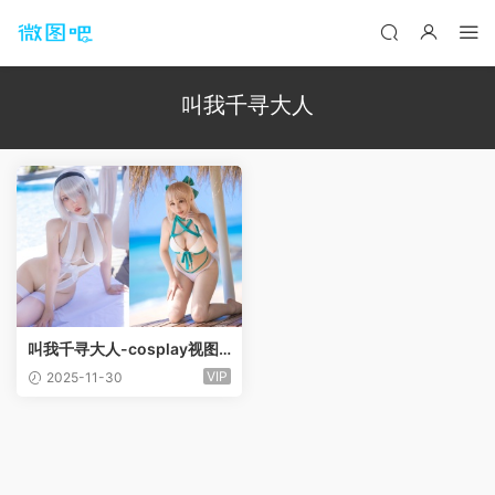
叫我千寻大人
叫我千寻大人-cosplay视图
作品合集[36套]
VIP
2025-11-30