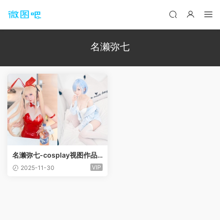
名濑弥七
名濑弥七-cosplay视图作品
合集[15套]
VIP
2025-11-30