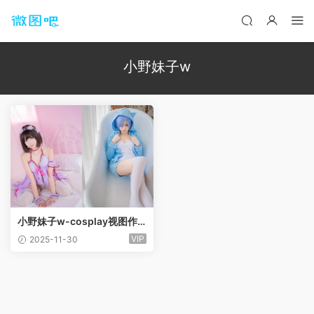
小野妹子w
小野妹子w-cosplay视图作
品合集[48套]
VIP
2025-11-30