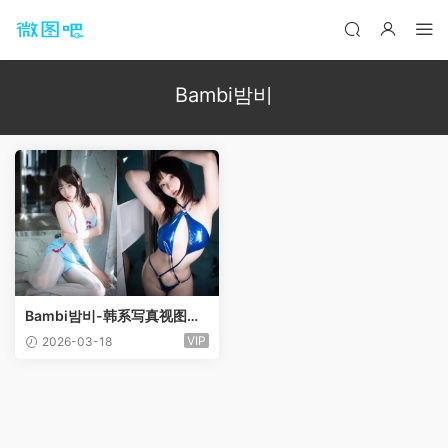
Bambi밤비
Bambi밤비-韩系写真视图作
品合集[120套]
VIP
2026-03-18