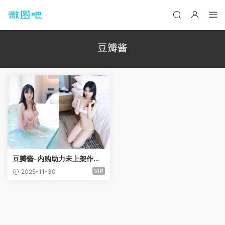
豆瓣酱
豆瓣酱-内购助力未上架作品
合集[12套]
VIP
2025-11-30