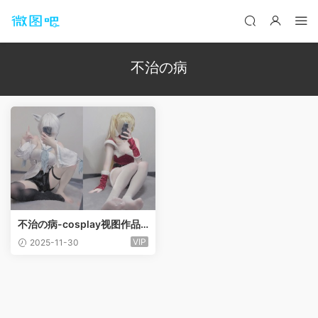
不治の病
不治の病-cosplay视图作品
合集[23套]
VIP
2025-11-30