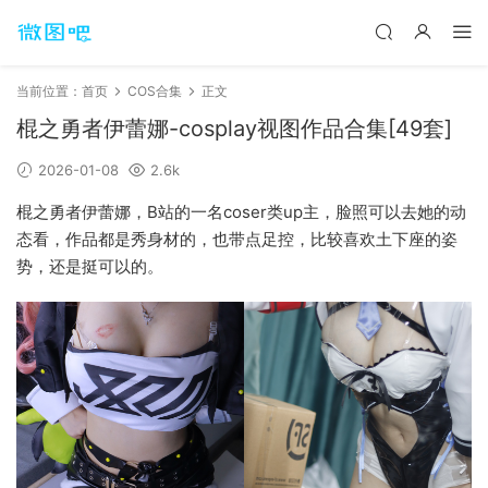
当前位置：
首页
COS合集
正文
棍之勇者伊蕾娜-cosplay视图作品合集[49套]
2026-01-08
2.6k
棍之勇者伊蕾娜，B站的一名coser类up主，脸照可以去她的动
态看，作品都是秀身材的，也带点足控，比较喜欢土下座的姿
势，还是挺可以的。