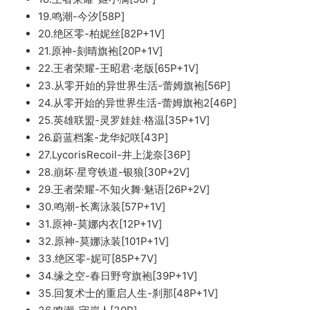
19.鸣潮-今汐[58P]
20.绝区零-柏妮丝[82P+1V]
21.原神-刻晴旗袍[20P+1V]
22.王者荣耀-王昭君·老版[65P+1V]
23.从零开始的异世界生活-蕾姆旗袍[56P]
24.从零开始的异世界生活-蕾姆旗袍2[46P]
25.英雄联盟-灵罗娃娃·格温[35P+1V]
26.蔚蓝档案-龙华妃咲[43P]
27.LycorisRecoil-井上泷奈[36P]
28.崩坏·星穹铁道-银狼[30P+2V]
29.王者荣耀-不知火舞·魅语[26P+2V]
30.鸣潮-长离泳装[57P+1V]
31.原神-莫娜内衣[12P+1V]
32.原神-莫娜泳装[101P+1V]
33.绝区零-妮可[85P+7V]
34.缘之空-春日野穹旗袍[39P+1V]
35.回复术士的重启人生-刹那[48P+1V]