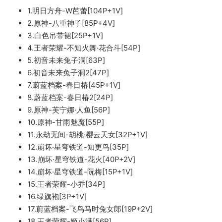
1.明日方舟-W芭蕾[104P+1V]
2.原神-八重神子[85P+4V]
3.白色吊带裙[25P+1V]
4.王者荣耀-不知火舞·花合斗[54P]
5.初音未来兔子洞[63P]
6.初音未来兔子洞2[47P]
7.蔚蓝档案-春日椿[45P+1V]
8.蔚蓝档案-春日椿2[24P]
9.原神-芙宁娜·人鱼[56P]
10.原神-甘雨魅魔[55P]
11.永劫无间-胡桃·樱云天女[32P+1V]
12.崩坏·星穹铁道-知更鸟[35P]
13.崩坏·星穹铁道-花火[40P+2V]
14.崩坏·星穹铁道-阮梅[15P+1V]
15.王者荣耀-小乔[34P]
16.绿旗袍[3P+1V]
17.蔚蓝档案-飞鸟马时兔女郎[19P+2V]
18.王者荣耀-姬小满[56P]