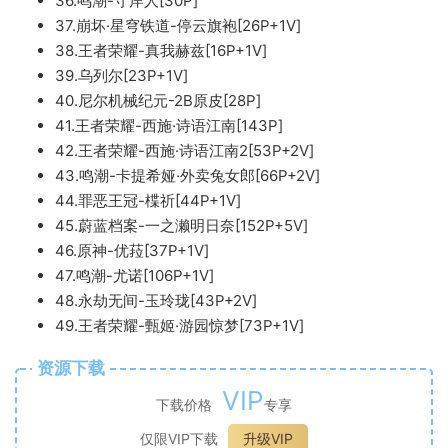
36.鸣潮-守岸人[30P]
37.崩坏·星穹铁道-停云旗袍[26P+1V]
38.王者荣耀-真我赫兹[16P+1V]
39.乌列尔[23P+1V]
40.尼尔机械纪元-2B原皮[28P]
41.王者荣耀-西施·诗语江南[143P]
42.王者荣耀-西施·诗语江南2[53P+2V]
43.鸣潮-卡提希娅·外卖兔女郎[66P+2V]
44.罪恶王冠-楪祈[44P+1V]
45.蔚蓝档案-一之濑明日奈[152P+5V]
46.原神-优菈[37P+1V]
47.鸣潮-尤诺[106P+1V]
48.永劫无间-玉玲珑[43P+2V]
49.王者荣耀-甄姬·游园惊梦[73P+1V]
资源下载
VIP
下载价格
专享
仅限VIP下载
升级VIP