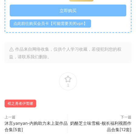
立即购买
点此前往购买会员卡【可能需要关闭vpn】
作品来自网络收集，仅供个人学习收藏，若侵犯到您的权
益，请联系我们删除。
1
棍之勇者伊蕾娜
上一篇
下一篇
沐言yanyan-内购助力未上架作品
奶酪芝士味雪糍-舰长福利视图作
合集[5套]
品合集[12套]