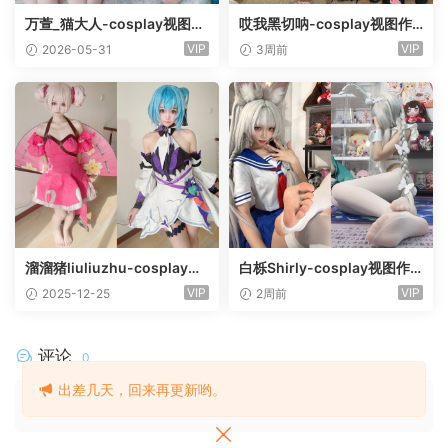
万萱_猫大人-cosplay视图作
哎我黑切呐-cosplay视图作
品合集[9套]
品合集[8套]
VIP
VIP
2026-05-31
3周前
溜溜猪liuliuzhu-cosplay视
白栎Shirly-cosplay视图作
图作品合集[3套]
品合集[56套]
VIP
VIP
2025-12-25
2周前
评论
0
出差几天，回来再更新哟。
请先
登录