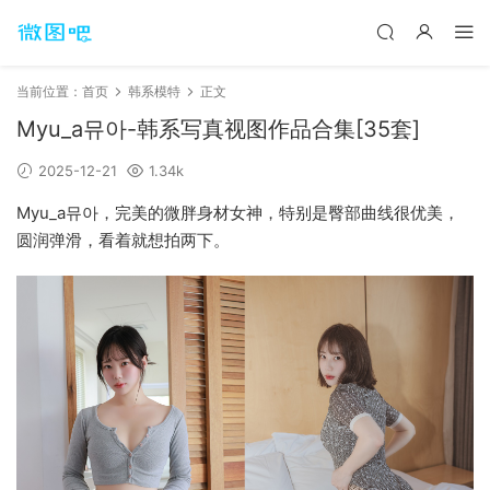
当前位置：
首页
韩系模特
正文
Myu_a뮤아-韩系写真视图作品合集[35套]
2025-12-21
1.34k
Myu_a뮤아，完美的微胖身材女神，特别是臀部曲线很优美，
圆润弹滑，看着就想拍两下。