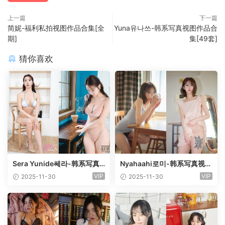
上一篇
下一篇
简妮-福利私拍视图作品合集[全
Yuna유나쓰-韩系写真视图作品合
期]
集[49套]
猜你喜欢
Sera Yunide쎄라-韩系写真
Nyahaahi로미-韩系写真视图
视图作品合集[4套]
作品合集[17套]
VIP
VIP
2025-11-30
2025-11-30