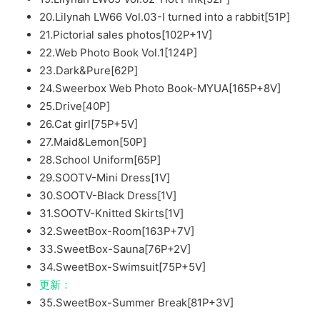
20.Lilynah LW66 Vol.03-I turned into a rabbit[51P]
21.Pictorial sales photos[102P+1V]
22.Web Photo Book Vol.1[124P]
23.Dark&Pure[62P]
24.Sweerbox Web Photo Book-MYUA[165P+8V]
25.Drive[40P]
26.Cat girl[75P+5V]
27.Maid&Lemon[50P]
28.School Uniform[65P]
29.SOOTV-Mini Dress[1V]
30.SOOTV-Black Dress[1V]
31.SOOTV-Knitted Skirts[1V]
32.SweetBox-Room[163P+7V]
33.SweetBox-Sauna[76P+2V]
34.SweetBox-Swimsuit[75P+5V]
更新：
35.SweetBox-Summer Break[81P+3V]