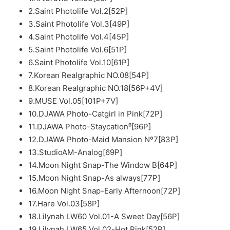
2.Saint Photolife Vol.2[52P]
3.Saint Photolife Vol.3[49P]
4.Saint Photolife Vol.4[45P]
5.Saint Photolife Vol.6[51P]
6.Saint Photolife Vol.10[61P]
7.Korean Realgraphic NO.08[54P]
8.Korean Realgraphic NO.18[56P+4V]
9.MUSE Vol.05[101P+7V]
10.DJAWA Photo-Catgirl in Pink[72P]
11.DJAWA Photo-Staycation⁶[96P]
12.DJAWA Photo-Maid Mansion Nº7[83P]
13.StudioAM-Analog[69P]
14.Moon Night Snap-The Window B[64P]
15.Moon Night Snap-As always[77P]
16.Moon Night Snap-Early Afternoon[72P]
17.Hare Vol.03[58P]
18.Lilynah LW60 Vol.01-A Sweet Day[56P]
19.Lilynah LW65 Vol.02-Hot Pink[52P]