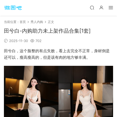
当前位置：
首页
秀人内购
正文
田兮白-内购助力未上架作品合集[1套]
2025-11-30
702
田兮白，这个脸整的有点失败，看上去完全不正常，身材倒是
还可以，瘦高瘦高的，但是该有肉的地方够丰满。