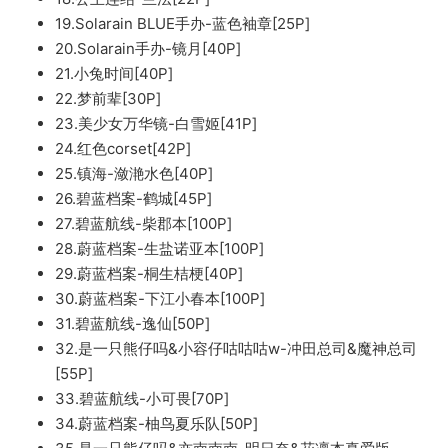
19.Solarain BLUE手办-蓝色袖章[25P]
20.Solarain手办-镜月[40P]
21.小兔时间[40P]
22.梦前辈[30P]
23.美少女万华镜-白雪姬[41P]
24.红色corset[42P]
25.镇海-潋滟水色[40P]
26.碧蓝档案-鹤城[45P]
27.碧蓝航线-柴郡本[100P]
28.蔚蓝档案-生盐诺亚本[100P]
29.蔚蓝档案-桐生桔梗[40P]
30.蔚蓝档案-下江小春本[100P]
31.碧蓝航线-逸仙[50P]
32.是一只熊仔吗&小容仔咕咕咕w-冲田总司&魔神总司
[55P]
33.碧蓝航线-小可畏[70P]
34.蔚蓝档案-柚鸟夏乐队[50P]