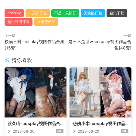
cosplay
一只熊仔包
不是一只熊仔
叉烧熊仔包
合集下载
是一只熊仔吗
水獭仔仔子
上一篇
下一篇
桜满三时-cosplay视图作品合集
是三不是世w-cosplay视图作品合
[15套]
集[48套]
猜你喜欢
渡久山-cosplay视图作品合
悲伤小木-cosplay视图作品
集[12套]
合集[10套]
VIP
VIP
2026-06-30
2026-06-20