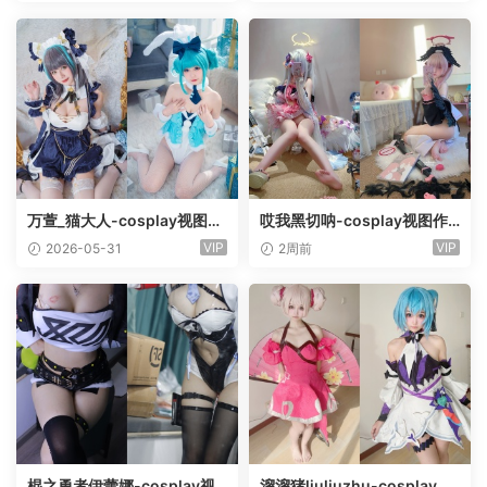
万萱_猫大人-cosplay视图作
哎我黑切呐-cosplay视图作
品合集[9套]
品合集[8套]
VIP
VIP
2026-05-31
2周前
棍之勇者伊蕾娜-cosplay视
溜溜猪liuliuzhu-cosplay视