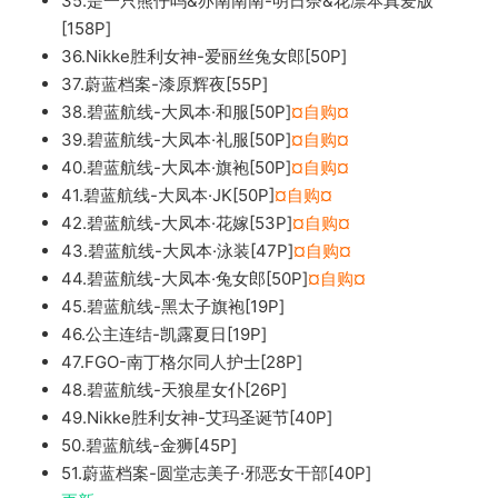
35.是一只熊仔吗&亦南南南-明日奈&花凛本真爱版
[158P]
36.Nikke胜利女神-爱丽丝兔女郎[50P]
37.蔚蓝档案-漆原辉夜[55P]
38.碧蓝航线-大凤本·和服[50P]
¤自购¤
39.碧蓝航线-大凤本·礼服[50P]
¤自购¤
40.碧蓝航线-大凤本·旗袍[50P]
¤自购¤
41.碧蓝航线-大凤本·JK[50P]
¤自购¤
42.碧蓝航线-大凤本·花嫁[53P]
¤自购¤
43.碧蓝航线-大凤本·泳装[47P]
¤自购¤
44.碧蓝航线-大凤本·兔女郎[50P]
¤自购¤
45.碧蓝航线-黑太子旗袍[19P]
46.公主连结-凯露夏日[19P]
47.FGO-南丁格尔同人护士[28P]
48.碧蓝航线-天狼星女仆[26P]
49.Nikke胜利女神-艾玛圣诞节[40P]
50.碧蓝航线-金狮[45P]
51.蔚蓝档案-圆堂志美子·邪恶女干部[40P]