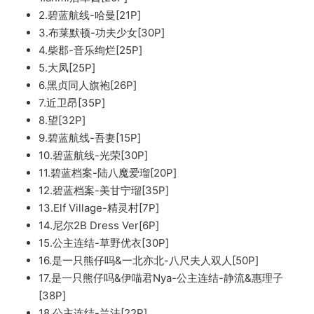
2.碧蓝航线-哈曼[21P]
3.布莱默顿-功夫少女[30P]
4.柴郡-音乐绚烂[25P]
5.大凤[25P]
6.黑贞同人旗袍[26P]
7.近卫昂[35P]
8.望[32P]
9.碧蓝航线-吾妻[15P]
10.碧蓝航线-光荣[30P]
11.碧蓝档案-陆八魔爱瑠[20P]
12.碧蓝档案-美甘宁瑠[35P]
13.Elf Village-精灵村[7P]
14.尼尔2B Dress Ver[6P]
15.公主连结-草野优衣[30P]
16.是一只熊仔吗&一北亦北-八尺夫人双人[50P]
17.是一只熊仔吗&伊喵君Nya-公主连结-静流&惠理子
[38P]
18.公主连结-兰法[22P]